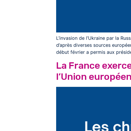
L’invasion de l’Ukraine par la Rus
d’après diverses sources européen
début février a permis aux présid
La France exerce
l’Union europée